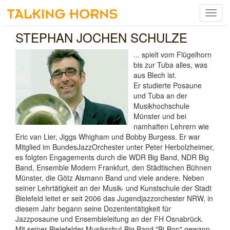
Menu
umsch
STEPHAN JOCHEN SCHULZE
... spielt vom Flügelhorn
bis zur Tuba alles, was
aus Blech ist.
Er studierte Posaune
und Tuba an der
Musikhochschule
Münster und bei
namhaften Lehrern wie
Eric van Lier, Jiggs Whigham und Bobby Burgess. Er war
Mitglied im BundesJazzOrchester unter Peter Herbolzheimer,
es folgten Engagements durch die WDR Big Band, NDR Big
Band, Ensemble Modern Frankfurt, den Städtischen Bühnen
Münster, die Götz Alsmann Band und viele andere. Neben
seiner Lehrtätigkeit an der Musik- und Kunstschule der Stadt
Bielefeld leitet er seit 2006 das Jugendjazzorchester NRW, in
diesem Jahr begann seine Dozententätigkeit für
Jazzposaune und Ensembleleitung an der FH Osnabrück.
Mit seiner Bielefelder Musikschul-Big Band "Bi-Bop" gewann