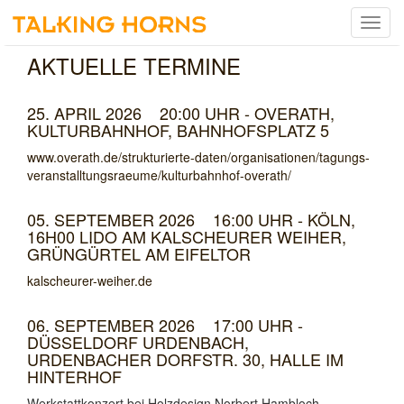
Menu
umsch
AKTUELLE TERMINE
25. APRIL 2026 20:00 UHR - OVERATH,
KULTURBAHNHOF, BAHNHOFSPLATZ 5
www.overath.de/strukturierte-daten/organisationen/tagungs-
veranstalltungsraeume/kulturbahnhof-overath/
05. SEPTEMBER 2026 16:00 UHR - KÖLN,
16H00 LIDO AM KALSCHEURER WEIHER,
GRÜNGÜRTEL AM EIFELTOR
kalscheurer-weiher.de
06. SEPTEMBER 2026 17:00 UHR -
DÜSSELDORF URDENBACH,
URDENBACHER DORFSTR. 30, HALLE IM
HINTERHOF
Werkstattkonzert bei Holzdesign Norbert Hambloch