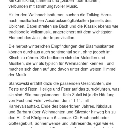
Mit Christkindl, Lametta und „Gaben“ überfrachtet,
verbunden mit stimmungsvoller Musik.
Hinter den Weihnachtsbäumen suchen die Talking Horns
nach musikalischen Ausdrucksmöglichkeiten jenseits des
Üblichen. Dabei streifen sie Bach und die Klassik ebenso wie
traditionelle Volksmusik, angereichert mit dem wichtigsten
Element des Jazz, der Improvisation.
Die herbst-winterlichen Empfindungen der Blasmusikanten
können durchaus auch sentimental sein, ohne jedoch im
Kitsch zu rühren. Sie bedienen sich der Melodien und
Musiken, die wir als typisch für Weihnachten kennen - und
machen sich dann auf und davon unter dem weiten Himmel
der Musik.
Stankowski erzählt dazu die passenden Geschichten, die
Feste und Riten, Heilige und Feier auf das zurückführen, was
sie sind: Stimmungskanonen. Kein Zufall ist ja die Häufung
von Fest und Feier zwischen dem 11.11. mit
Karnevalsauftakt, Ende des bäuerlichen Jahres, Nikolaus
und Barbara über Weihnachten und Silvester hinweg bis zu
den Hl. Drei Königen am 6. Januar. Ob Rauhnacht oder
Gottesgeburt, Sonnenwende und Jahresende, egal wie es