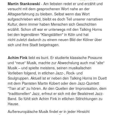
Martin Stankowski
- Am liebsten redet er und erzählt und
versucht mit dem gesprochenen Wort nahe an der
Alltagserfahrung zu bleiben. Selbst wenn das Wort
aufgeschrieben wird, bleibt es doch Teil unserer narrativen
Kultur, denn immer haben Menschen sich Geschichten
erzählt. Schon oft war er unterwegs mit den Talking Horns
bei den legendären "Klangstätten" in Köln und hat
nicht zuletzt dadurch zu einem neuen Bild der Kölner über
sich und ihre Stadt beigetragen.
Achim Fink
liebt es bunt. Er studierte klassische Posaune
und "neue" Musik, machte zur Abwechslung auch mal "alte"
Musik – und spielte meistens, seinen musikalischen
Vorlieben folgend, in etlichen Jazz-, Rock- und
Soulgruppen. Aktuell ist er neben den Talking Horns im Duett
mit dem Pianisten Martin Kübert oder dem Jazz-Quintett
"Tian at al" zu hören. An den Quellen der Improvisation, dem
"traditionellen" Jazz, erfreut er sich mit der Bealstreet Jazz-
Band. So fühlt sich Achim Fink in etlichen Stilrichtungen zu
Hause.
Außereuropäische Musik findet er in jeder Hinsicht