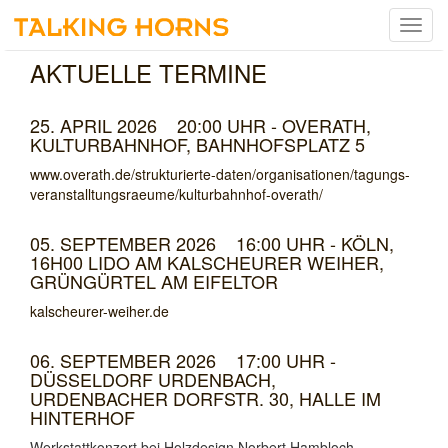
Menu
umsch
AKTUELLE TERMINE
25. APRIL 2026 20:00 UHR - OVERATH,
KULTURBAHNHOF, BAHNHOFSPLATZ 5
www.overath.de/strukturierte-daten/organisationen/tagungs-
veranstalltungsraeume/kulturbahnhof-overath/
05. SEPTEMBER 2026 16:00 UHR - KÖLN,
16H00 LIDO AM KALSCHEURER WEIHER,
GRÜNGÜRTEL AM EIFELTOR
kalscheurer-weiher.de
06. SEPTEMBER 2026 17:00 UHR -
DÜSSELDORF URDENBACH,
URDENBACHER DORFSTR. 30, HALLE IM
HINTERHOF
Werkstattkonzert bei Holzdesign Norbert Hambloch